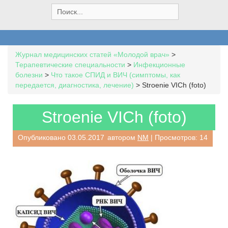
S
e
a
r
c
Журнал медицинских статей «Молодой врач»
>
h
Терапевтические специальности
>
Инфекционные
f
болезни
>
Что такое СПИД и ВИЧ (симптомы, как
o
передается, диагностика, лечение)
>
Stroenie VICh (foto)
r
:
Stroenie VICh (foto)
Опубликовано
03.05.2017
автором
NM
| Просмотров: 14