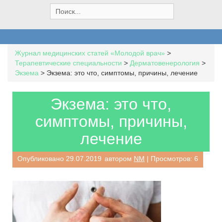
S
e
a
r
c
Журнал медицинских статей «Молодой врач»
>
h
Терапевтические специальности
>
Дерматовенерология
>
f
Экзема
>
Экзема: это что, симптомы, причины, лечение
o
r
:
Экзема: это что,
симптомы, причины,
лечение
Опубликовано
29.07.2019
автором
NM
| Просмотров: 6