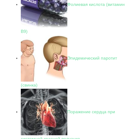
Фолиевая кислота (витамин
В9)
Эпидемический паротит
(свинка)
Поражение сердца при
системной красной волчанке