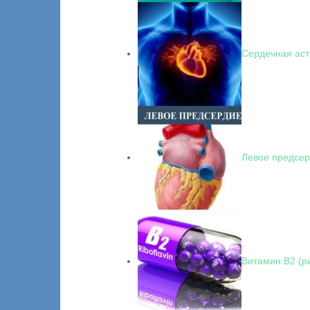
Сердечная ас
Левое предсе
Витамин В2 (р