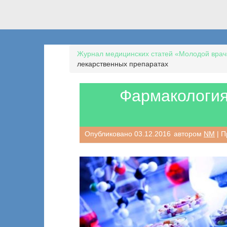
Журнал медицинских статей «Молодой врач
лекарственных препаратах
Фармакология
Опубликовано
03.12.2016
автором
NM
| П