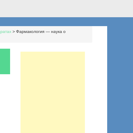
аратах
>
Фармакология — наука о