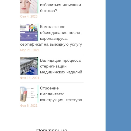
избавиться инъекции
ботокса?
Сен 4, 2023
Комплексное
обследование после
коронавируса:
сертификат на выездную услугу
Мар 21, 2021
Валидация процесса
стерилизации
медицинских изделий
Фев 14, 2021
Строение
имплантата:
конструкция, текстура
Фев 8, 2021
Популярные