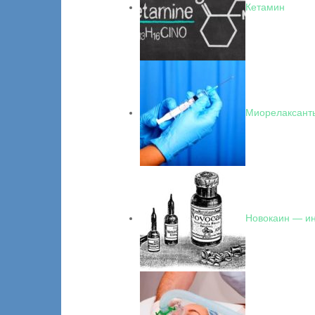
Кетамин
Миорелаксант
Новокаин — и