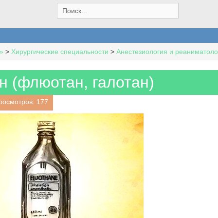
S
e
a
r
c
»
>
Хирургические специальности
>
Анестезиология и реаниматоло
h
f
o
н (флюотан, галотан)
r
:
росмотров: 177