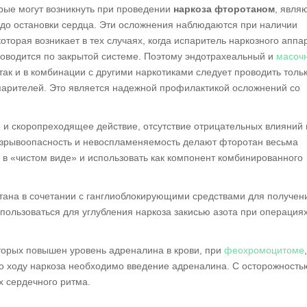
ые могут возникнуть при проведении
наркоза фторотаном
, явля
 до остановки сердца. Эти осложнения наблюдаются при наличии
оторая возникает в тех случаях, когда испаритель наркозного аппа
роводится по закрытой системе. Поэтому эндотрахеальный и
масоч
 так и в комбинации с другими наркотиками следует проводить тольк
арителей. Это является надежной профилактикой осложнений со
 и скоропреходящее действие, отсутствие отрицательных влияний 
взрывоопасность и невоспламеняемость делают фторотан весьма
в «чистом виде» и использовать как компонент комбинированного
ана в сочетании с ганглиоблокирующими средствами для получен
ользоваться для углубления наркоза закисью азота при операция
торых повышен уровень адреналина в крови, при
феохромоцитоме
,
 по ходу наркоза необходимо введение адреналина. С осторожность
 сердечного ритма.