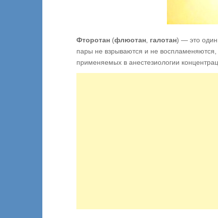
Фторотан
(
флюотан
,
галотан
) — это оди
пары не взрываются и не воспламеняются, 
применяемых в анестезиологии концентрац