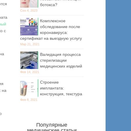
ются
ботокса?
Сен 4, 2023
рата
Комплексное
ный
обследование после
о с
коронавируса:
сертификат на выездную услугу
Мар 21, 2021
на
Валидация процесса
стерилизации
медицинских изделий
Фев 14, 2021
Строение
ия
имплантата:
х на
конструкция, текстура
Фев 8, 2021
ю
Популярные
медицинские статьи