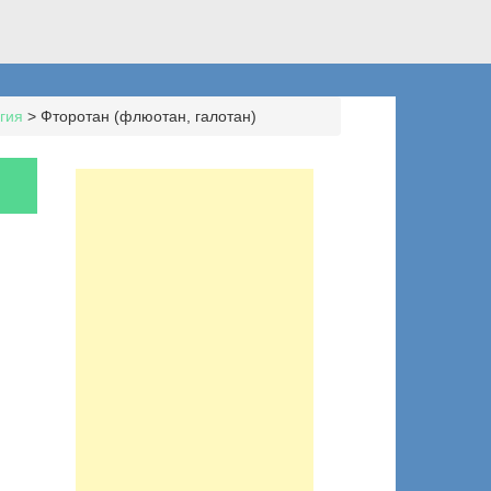
гия
>
Фторотан (флюотан, галотан)