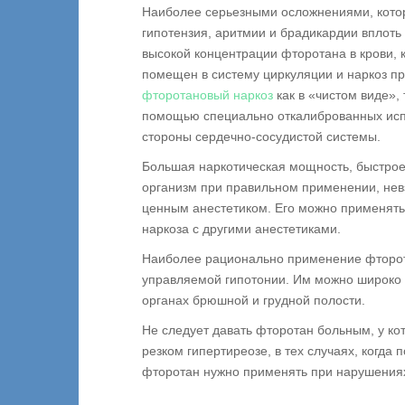
Наиболее серьезными осложнениями, котор
гипотензия, аритмии и брадикардии вплоть
высокой концентрации фторотана в крови, к
помещен в систему циркуляции и наркоз п
фторотановый наркоз
как в «чистом виде»,
помощью специально откалиброванных исп
стороны сердечно-сосудистой системы.
Большая наркотическая мощность, быстрое
организм при правильном применении, не
ценным анестетиком. Его можно применять 
наркоза с другими анестетиками.
Наиболее рационально применение фторот
управляемой гипотонии. Им можно широко п
органах брюшной и грудной полости.
Не следует давать фторотан больным, у ко
резком гипертиреозе, в тех случаях, когда
фторотан нужно применять при нарушениях