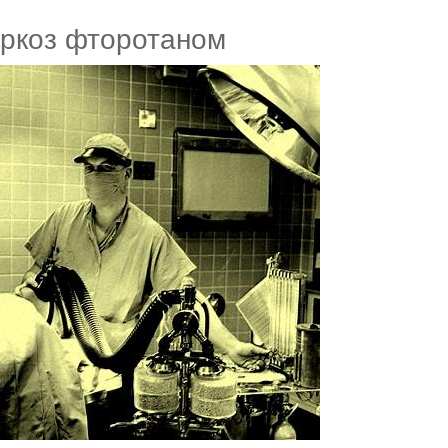
ркоз фторотаном