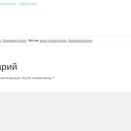
орэтилен, наркоген)
я
,
Фармакология
Метки
анестезиология
,
фармакология
арий
зательные поля помечены
*