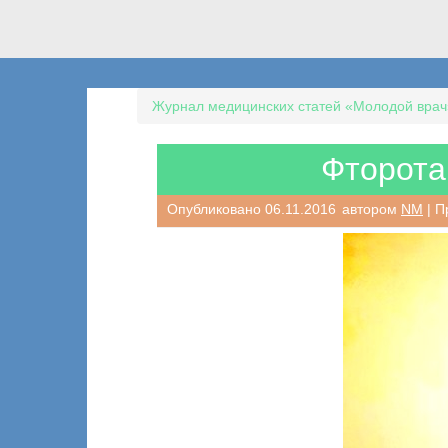
Журнал медицинских статей «Молодой врач
Фторота
Опубликовано
06.11.2016
автором
NM
| П