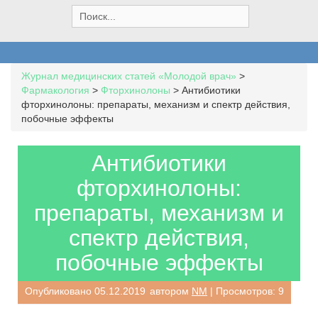
S
e
a
r
c
Журнал медицинских статей «Молодой врач»
>
h
Фармакология
>
Фторхинолоны
>
Антибиотики
f
фторхинолоны: препараты, механизм и спектр действия,
o
побочные эффекты
r
:
Антибиотики
фторхинолоны:
препараты, механизм и
спектр действия,
побочные эффекты
Опубликовано
05.12.2019
автором
NM
| Просмотров: 9