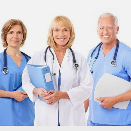
S
k
i
p
t
o
c
o
n
t
e
n
t