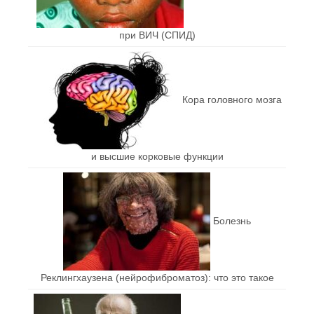
при ВИЧ (СПИД)
Кора головного мозга
и высшие корковые функции
Болезнь
Реклингхаузена (нейрофиброматоз): что это такое