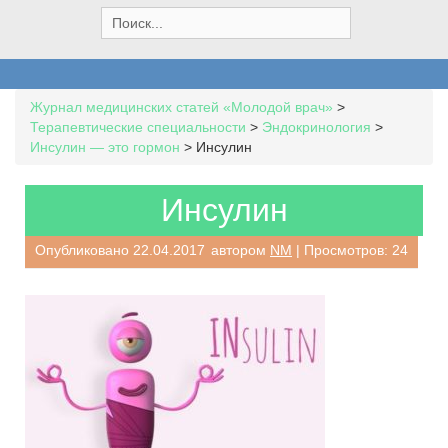
S
e
a
r
c
Журнал медицинских статей «Молодой врач»
>
h
Терапевтические специальности
>
Эндокринология
>
f
Инсулин — это гормон
>
Инсулин
o
r
:
Инсулин
Опубликовано
22.04.2017
автором
NM
| Просмотров: 24