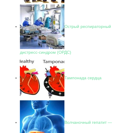
Острый респираторный
дистресс-синдром (ОРДС)
Тампонада сердца
Волчаночный гепатит —