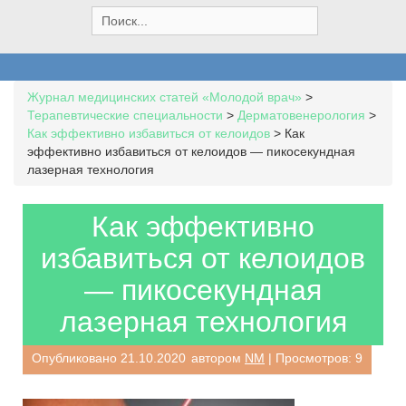
S
e
a
r
c
Журнал медицинских статей «Молодой врач»
>
h
Терапевтические специальности
>
Дерматовенерология
>
f
Как эффективно избавиться от келоидов
>
Как
o
эффективно избавиться от келоидов — пикосекундная
r
лазерная технология
:
Как эффективно
избавиться от келоидов
— пикосекундная
лазерная технология
Опубликовано
21.10.2020
автором
NM
| Просмотров: 9