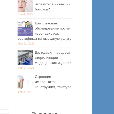
избавиться инъекции
ботокса?
Сен 4, 2023
Комплексное
обследование после
коронавируса:
сертификат на выездную услугу
Мар 21, 2021
Валидация процесса
стерилизации
медицинских изделий
Фев 14, 2021
Строение
имплантата:
конструкция, текстура
Фев 8, 2021
Популярные