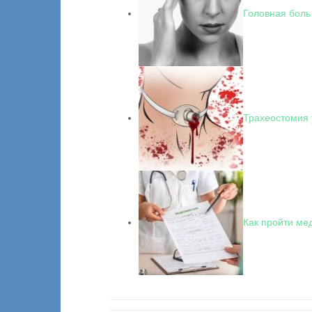
Головная боль
Трахеостомия 
Как пройти ме