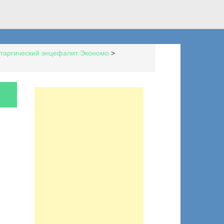
таргический энцефалит Экономо
>