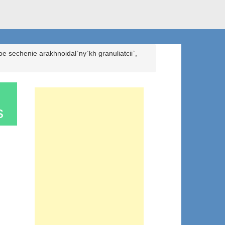
 sechenie arakhnoidal`ny`kh granuliatcii`,
s