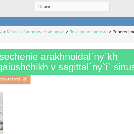
S
e
a
r
c
»
>
Медико-биологические науки
>
Ликворная система
>
Poperechnoe
h
f
o
r
sechenie arakhnoidal`ny`kh
:
iqaiushchikh v sagittal`ny`i` sinu
росмотров: 28