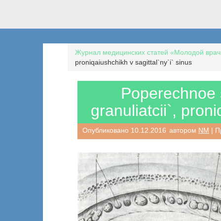
Журнал медицинских статей «Молодой врач
proniqaiushchikh v sagittal`ny`i` sinus
Poperechnoe 
granuliatcii`, pron
Опубликовано
10.12.2016
автором
NM
| П