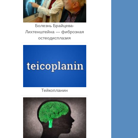
Болезнь Брайцева-
Лихтенштейна — фиброзная
остеодисплазия
Тейкопланин