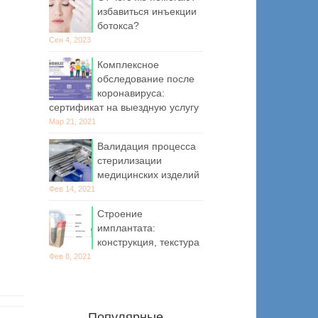
избавиться инъекции
ботокса?
Сен 4, 2023
Комплексное
обследование после
коронавируса:
сертификат на выездную услугу
Мар 21, 2021
Валидация процесса
стерилизации
медицинских изделий
Фев 14, 2021
Строение
имплантата:
конструкция, текстура
Фев 8, 2021
Популярные