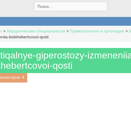
S
e
a
r
c
»
>
Хирургические специальности
>
Травматология и ортопедия
>
h
niia-bolshebertcovoi-qosti
f
o
r
iqalnye-giperostozy-izmenenii
:
shebertcovoi-qosti
росмотров: 4