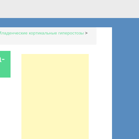
Младенческие кортикальные гиперостозы
>
a-