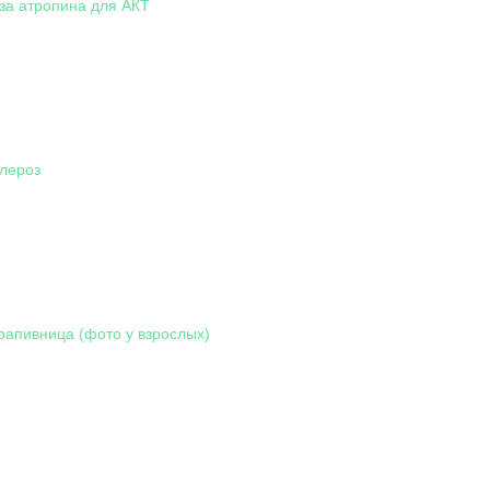
за атропина для АКТ
лероз
крапивница (фото у взрослых)