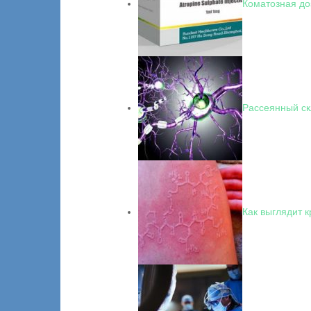
Коматозная до
Рассеянный ск
Как выглядит 