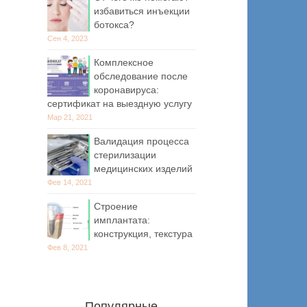
избавиться инъекции
ботокса?
Сен 4, 2023
Комплексное
обследование после
коронавируса:
сертификат на выездную услугу
Мар 21, 2021
Валидация процесса
стерилизации
медицинских изделий
Фев 14, 2021
Строение
имплантата:
конструкция, текстура
Фев 8, 2021
Популярные