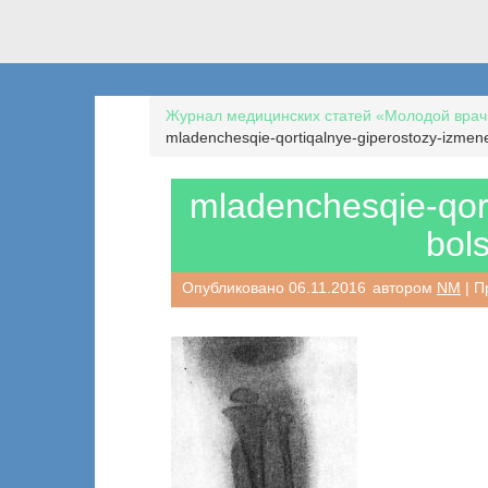
Журнал медицинских статей «Молодой врач
mladenchesqie-qortiqalnye-giperostozy-izmene
mladenchesqie-qort
bol
Опубликовано
06.11.2016
автором
NM
| П