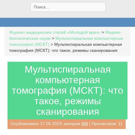
S
e
a
r
c
Журнал медицинских статей «Молодой врач»
>
Медико-
h
биологические науки
>
Мультиспиральная компьютерная
f
томография (МСКТ)
>
Мультиспиральная компьютерная
o
томография (МСКТ): что такое, режимы сканирования
r
:
Мультиспиральная
компьютерная
томография (МСКТ): что
такое, режимы
сканирования
Опубликовано
17.05.2019
автором
NM
| Просмотров: 11