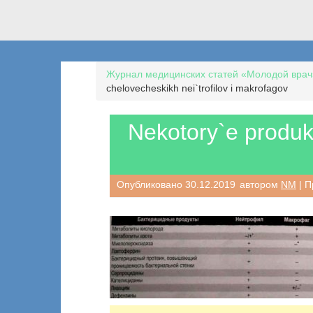
Журнал медицинских статей «Молодой врач
chelovecheskikh nei`trofilov i makrofagov
Nekotory`e produkt
Опубликовано
30.12.2019
автором
NM
| П