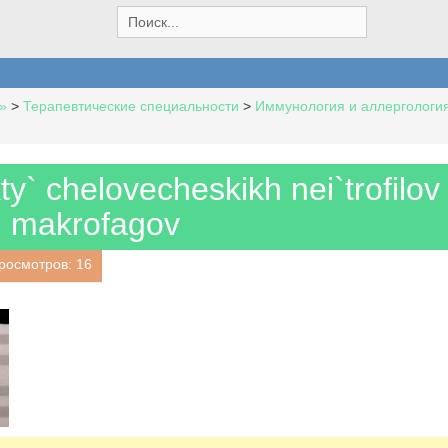
S
e
a
r
c
»
>
Терапевтические специальности
>
Иммунология и аллергологи
h
f
o
r
y` chelovecheskikh nei`trofilov 
:
makrofagov
росмотров: 16