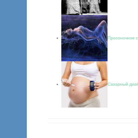
Просоночное 
Сахарный диаб