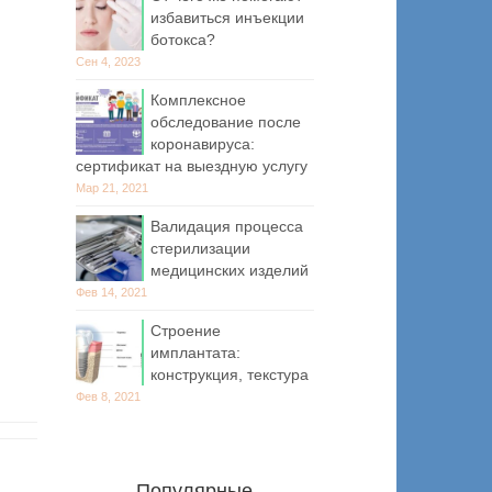
избавиться инъекции
ботокса?
Сен 4, 2023
Комплексное
обследование после
коронавируса:
сертификат на выездную услугу
Мар 21, 2021
Валидация процесса
стерилизации
медицинских изделий
Фев 14, 2021
Строение
имплантата:
конструкция, текстура
Фев 8, 2021
Популярные