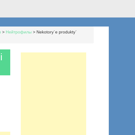
я
>
Нейтрофилы
>
Nekotory`e produkty`
i