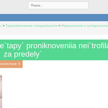
S
e
a
r
c
»
>
Терапевтические специальности
>
Иммунология и аллергологи
h
f
o
r
`tapy` proniknoveniia nei`trofil
:
za predely`
росмотров: 6