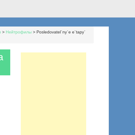
я
>
Нейтрофилы
>
Posledovatel`ny`e e`tapy`
a