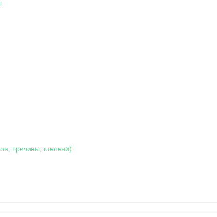
ы
кое, причины, степени)