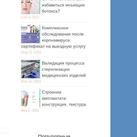
избавиться инъекции
ботокса?
Сен 4, 2023
Комплексное
обследование после
коронавируса:
сертификат на выездную услугу
Мар 21, 2021
Валидация процесса
стерилизации
медицинских изделий
Фев 14, 2021
Строение
имплантата:
конструкция, текстура
Фев 8, 2021
Популярные