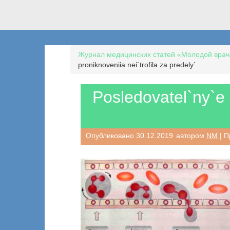
Журнал медицинских статей «Молодой врач
proniknoveniia nei`trofila za predely`
Posledovatel`ny`e e
Опубликовано
30.12.2019
автором
NM
| П