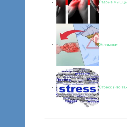
Разрыв мышц
Эклампсия
Стресс (что та