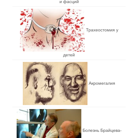
и фасций
Трахеостомия у
детей
Акромегалия
Болезнь Брайцева-