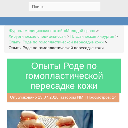
S
e
a
r
c
Журнал медицинских статей «Молодой врач»
>
h
Хирургические специальности
>
Пластическая хирургия
>
f
Опыты Роде по гомопластической пересадке кожи
>
o
Опыты Роде по гомопластической пересадке кожи
r
:
Опыты Роде по
гомопластической
пересадке кожи
Опубликовано
29.07.2016
автором
NM
| Просмотров: 14