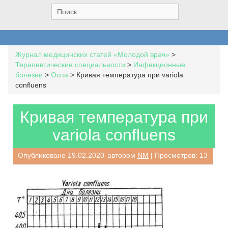
S
e
a
r
c
Журнал медицинских статей «Молодой врач»
>
h
Терапевтические специальности
>
Инфекционные
f
болезни
>
Оспа
>
Кривая температура при variola
o
confluens
r
:
Кривая температура при
variola confluens
Опубликовано
19.02.2020
автором
NM
| Просмотров: 13