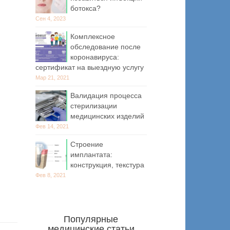
ботокса?
Сен 4, 2023
Комплексное
обследование после
коронавируса:
сертификат на выездную услугу
Мар 21, 2021
Валидация процесса
стерилизации
медицинских изделий
Фев 14, 2021
Строение
имплантата:
конструкция, текстура
Фев 8, 2021
Популярные
медицинские статьи