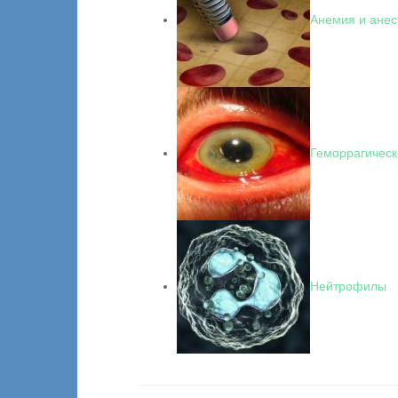
Анемия и анес
Геморрагическ
Нейтрофилы