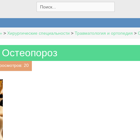
S
e
a
r
c
»
>
Хирургические специальности
>
Травматология и ортопедия
>
h
f
o
Остеопороз
r
:
росмотров: 20