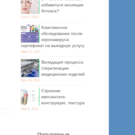
избавиться инъекции
ботокса?
Сен 4, 2023
Комплексное
обследование после
коронавируса:
сертификат на выездную услугу
Мар 21, 2021
Валидация процесса
стерилизации
медицинских изделий
Фев 14, 2021
Строение
имплантата:
конструкция, текстура
Фев 8, 2021
Популярные