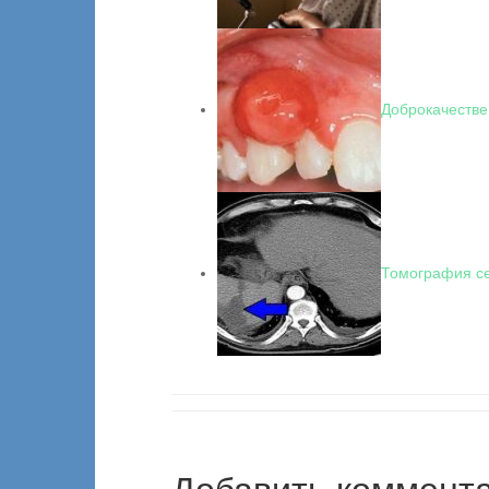
Доброкачестве
Томография се