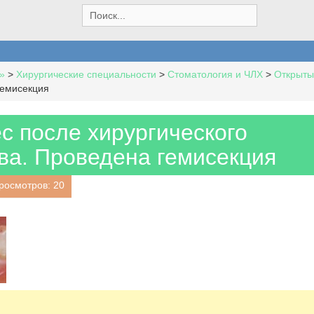
S
e
a
r
c
»
>
Хирургические специальности
>
Стоматология и ЧЛХ
>
Открыты
h
гемисекция
f
o
r
с после хирургического
:
ва. Проведена гемисекция
росмотров: 20