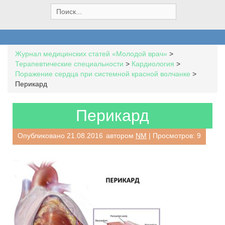
S
e
a
r
c
Журнал медицинских статей «Молодой врач»
>
h
Терапевтические специальности
>
Кардиология
>
f
Поражение сердца при системной красной волчанке
>
o
Перикард
r
:
Перикард
Опубликовано
21.08.2016
автором
NM
| Просмотров: 9