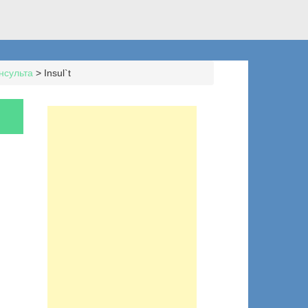
нсульта
>
Insul`t