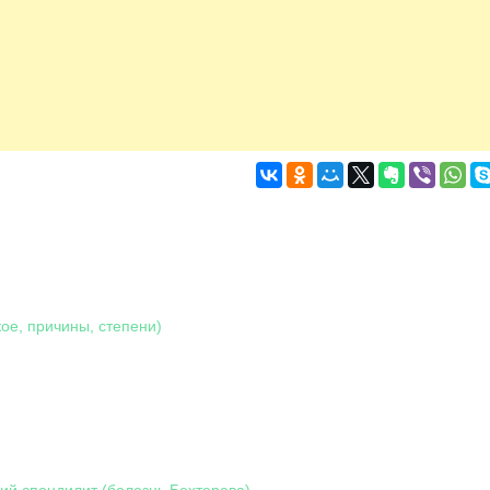
кое, причины, степени)
й спондилит (болезнь Бехтерева)