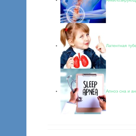
Латентная туб
Апноэ сна и а