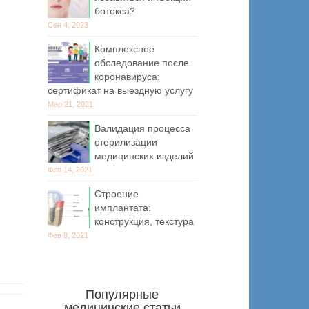
ботокса?
Сен 4, 2023
Комплексное
обследование после
коронавируса:
сертификат на выездную услугу
Мар 21, 2021
Валидация процесса
стерилизации
медицинских изделий
Фев 14, 2021
Строение
имплантата:
конструкция, текстура
Фев 8, 2021
Популярные
медицинские статьи