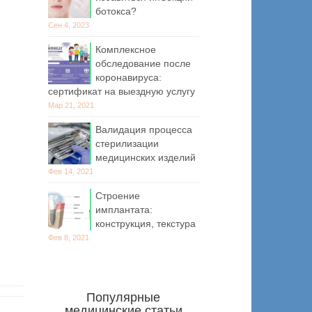
ботокса?
Сен 4, 2023
Комплексное
обследование после
коронавируса:
сертификат на выездную услугу
Мар 21, 2021
Валидация процесса
стерилизации
медицинских изделий
Фев 14, 2021
Строение
имплантата:
конструкция, текстура
Фев 8, 2021
Популярные
медицинские статьи