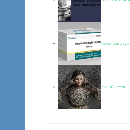
Коматозная до
Как обсессивн