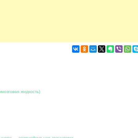
омозговая жидкость)
тынова — эозинофильная гранулема