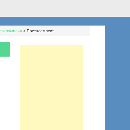
еэклампсия
>
Преэклампсия