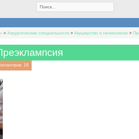
S
e
a
r
c
»
>
Хирургические специальности
>
Акушерство и гинекология
>
Пр
h
f
o
Преэклампсия
r
:
росмотров: 19