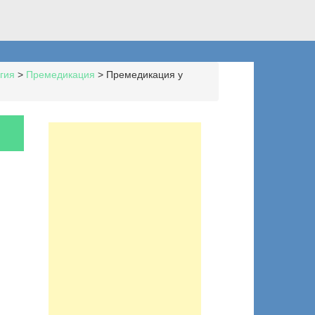
гия
>
Премедикация
>
Премедикация у