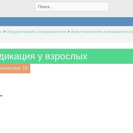
S
e
a
r
c
»
>
Хирургические специальности
>
Анестезиология и реаниматоло
h
f
o
r
дикация у взрослых
:
росмотров: 19