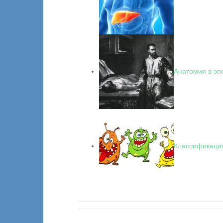
Анатомия в эп
Классификаци