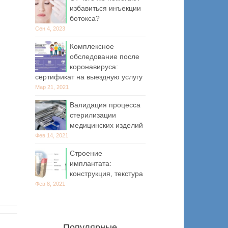
избавиться инъекции
ботокса?
Сен 4, 2023
Комплексное
обследование после
коронавируса:
сертификат на выездную услугу
Мар 21, 2021
Валидация процесса
стерилизации
медицинских изделий
Фев 14, 2021
Строение
имплантата:
конструкция, текстура
Фев 8, 2021
Популярные