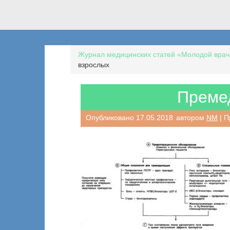
Журнал медицинских статей «Молодой врач
взрослых
Преме
Опубликовано
17.05.2018
автором
NM
| П