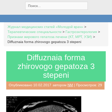
S
e
a
r
c
Журнал медицинских статей «Молодой врач»
>
h
Терапевтические специальности
>
Гастроэнтерология
>
f
Признаки жирового гепатоза печени (КТ, МРТ, УЗИ)
>
o
Diffuznaia forma zhirovogo gepatoza 3 stepeni
r
:
Diffuznaia forma
zhirovogo gepatoza 3
stepeni
Опубликовано
10.02.2017
автором
NM
| Просмотров: 29