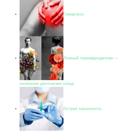
Гемартроз
Ложный гермафродитизм —
аномалия дисгенезии гонад
Острая токсичность