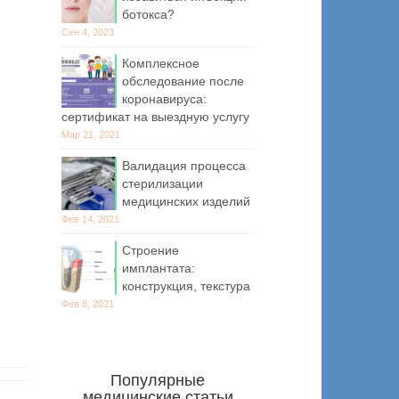
ботокса?
Сен 4, 2023
Комплексное
обследование после
коронавируса:
сертификат на выездную услугу
Мар 21, 2021
Валидация процесса
стерилизации
медицинских изделий
Фев 14, 2021
Строение
имплантата:
конструкция, текстура
Фев 8, 2021
Популярные
медицинские статьи