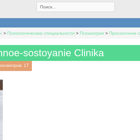
S
e
a
r
c
»
>
Психологические специальности
>
Психиатрия
>
Просоночное 
h
f
o
noe-sostoyanie Clinika
r
:
росмотров: 17