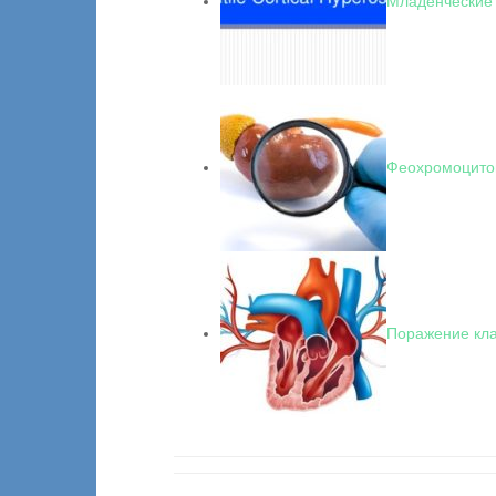
Младенческие 
Феохромоцито
Поражение кла