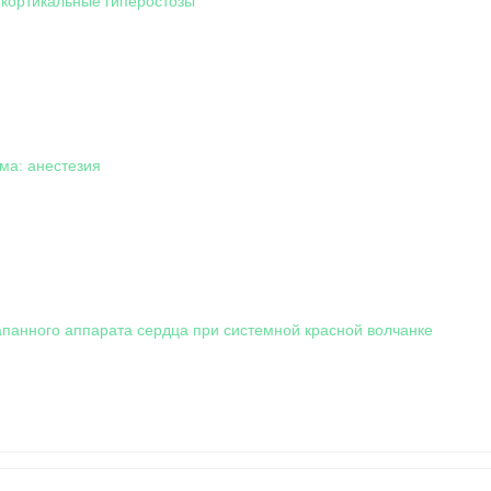
кортикальные гиперостозы
ма: анестезия
панного аппарата сердца при системной красной волчанке