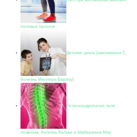
половых органов
Детская цинга (авитаминоз С,
болезнь Меллера-Барлоу)
Остеохондропатия тела
позвонка: болезнь Кальве и Шейермана-Мау