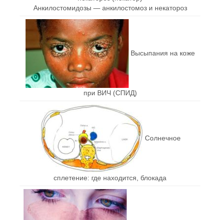
Анкилостомидозы — анкилостомоз и некатороз
Высыпания на коже
при ВИЧ (СПИД)
Солнечное
сплетение: где находится, блокада