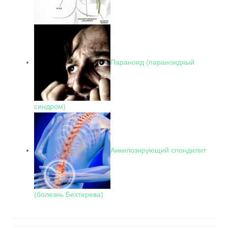
Параноид (параноидный
синдром)
Анкилозирующий спондилит
(болезнь Бехтерева)