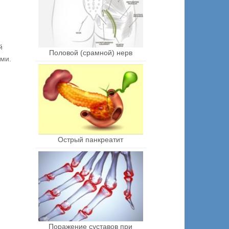
й
Половой (срамной) нерв
ами.
Острый панкреатит
Поражение суставов при