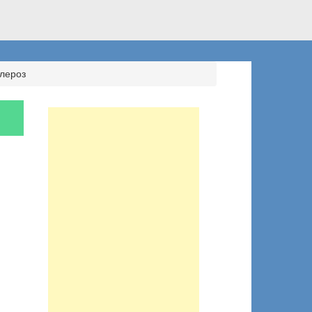
лероз