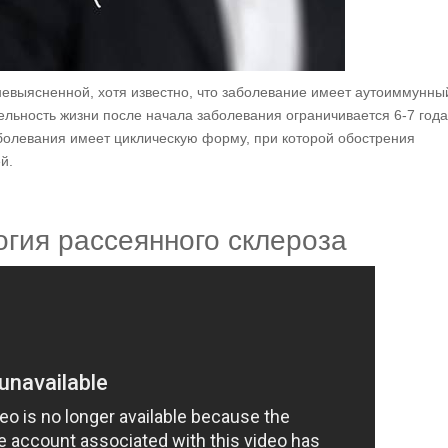
невыясненной, хотя известно, что заболевание имеет аутоиммунны
льность жизни после начала заболевания ограничивается 6-7 год
болевания имеет циклическую форму, при которой обострения
й.
гия рассеянного склероза