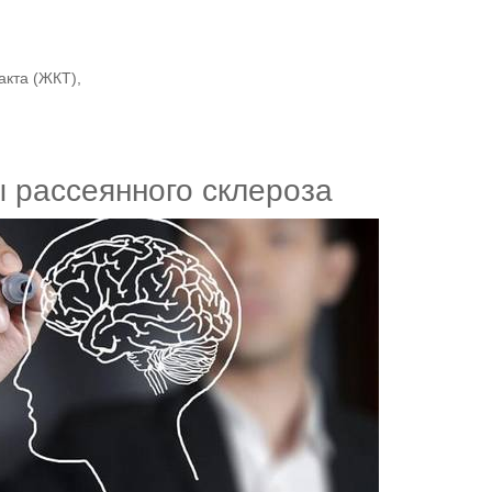
акта (ЖКТ),
 рассеянного склероза