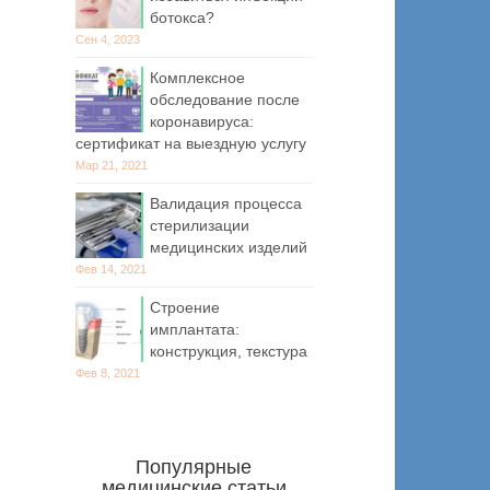
ботокса?
Сен 4, 2023
Комплексное
обследование после
коронавируса:
сертификат на выездную услугу
Мар 21, 2021
Валидация процесса
стерилизации
медицинских изделий
Фев 14, 2021
Строение
имплантата:
конструкция, текстура
Фев 8, 2021
Популярные
медицинские статьи