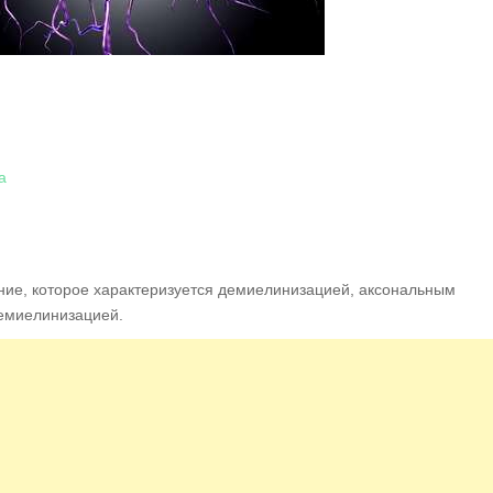
а
ние, которое характеризуется демиелинизацией, аксональным
емиелинизацией.