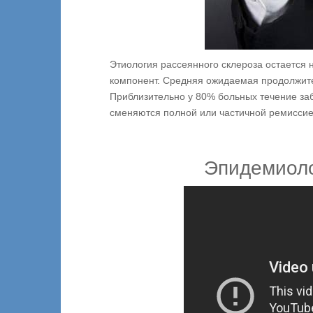
Этиология рассеянного склероза остается 
компонент. Средняя ожидаемая продолжите
Приблизительно у 80% больных течение за
сменяются полной или частичной ремиссие
Эпидемиоло