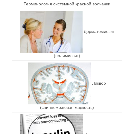
Терминология системной красной волчанки
Дерматомиозит
(полимиозит)
Ликвор
(спинномозговая жидкость)