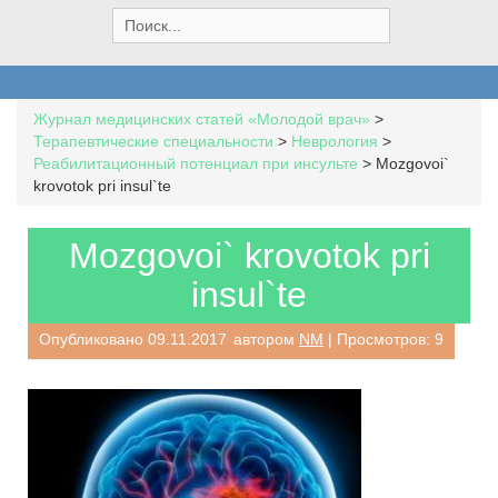
S
e
a
r
c
Журнал медицинских статей «Молодой врач»
>
h
Терапевтические специальности
>
Неврология
>
f
Реабилитационный потенциал при инсульте
>
Mozgovoi`
o
krovotok pri insul`te
r
:
Mozgovoi` krovotok pri
insul`te
Опубликовано
09.11.2017
автором
NM
| Просмотров: 9