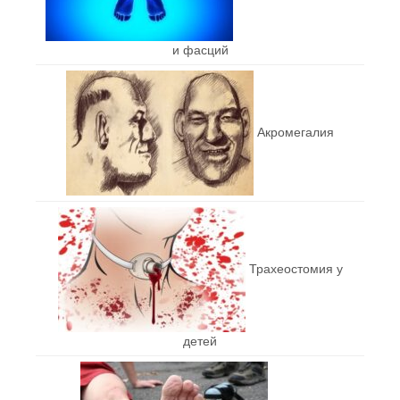
и фасций
Акромегалия
Трахеостомия у
детей