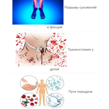
Разрывы сухожилий
и фасций
Трахеостомия у
детей
Пути передачи