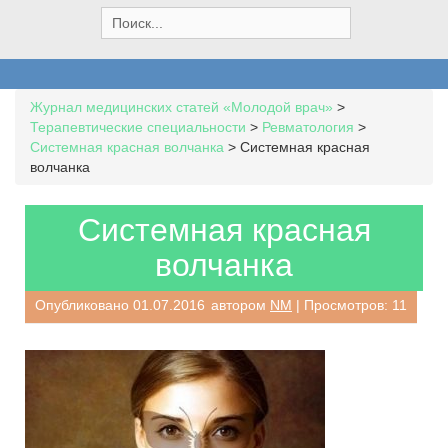
S
e
a
r
c
Журнал медицинских статей «Молодой врач»
>
h
Терапевтические специальности
>
Ревматология
>
f
Системная красная волчанка
>
Системная красная
o
волчанка
r
:
Системная красная
волчанка
Опубликовано
01.07.2016
автором
NM
| Просмотров: 11