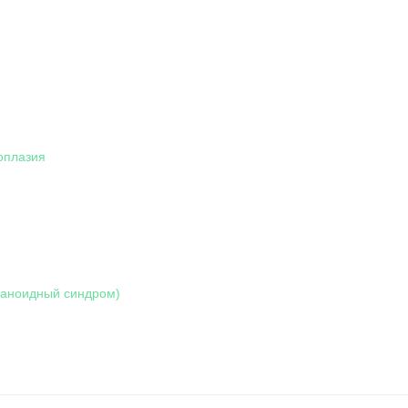
оплазия
раноидный синдром)