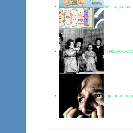
Микродиализ
Псевдоахондр
Параноид (па