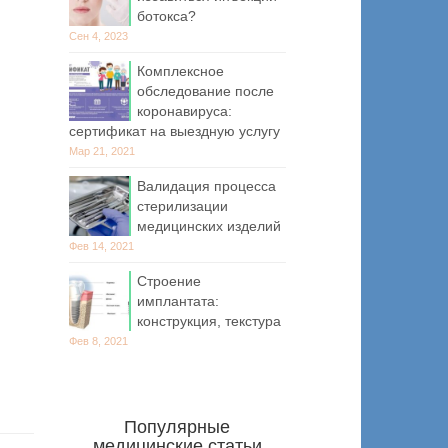
ботокса?
Сен 4, 2023
Комплексное
обследование после
коронавируса:
сертификат на выездную услугу
Мар 21, 2021
Валидация процесса
стерилизации
медицинских изделий
Фев 14, 2021
Строение
имплантата:
конструкция, текстура
Фев 8, 2021
Популярные
медицинские статьи