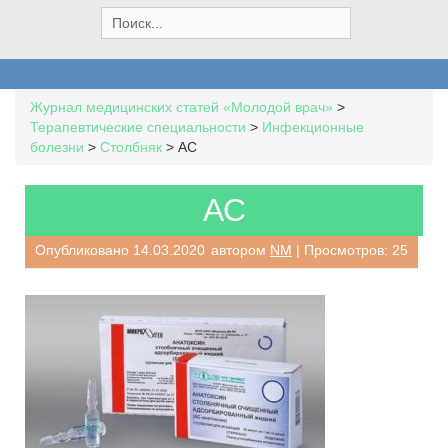
S
e
a
r
c
Журнал медицинских статей «Молодой врач»
>
h
Терапевтические специальности
>
Инфекционные
f
болезни
>
Столбняк
>
АС
o
r
:
АС
Опубликовано
14.03.2020
автором
NM
| Просмотров: 25