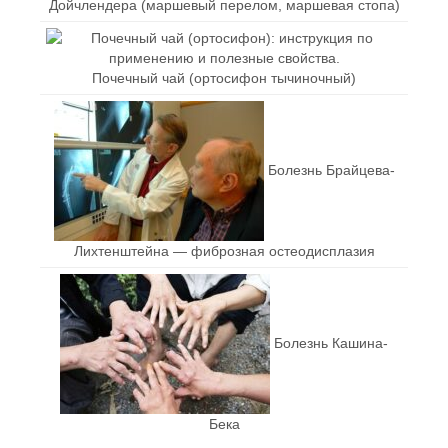
Дойчлендера (маршевый перелом, маршевая стопа)
Почечный чай (ортосифон тычиночный)
Болезнь Брайцева-
Лихтенштейна — фиброзная остеодисплазия
Болезнь Кашина-
Бека