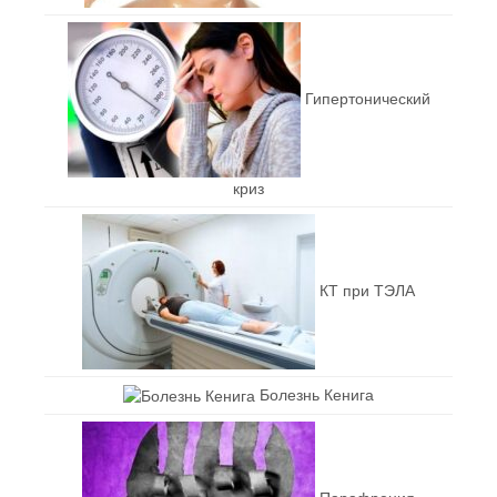
Гипертонический
криз
КТ при ТЭЛА
Болезнь Кенига