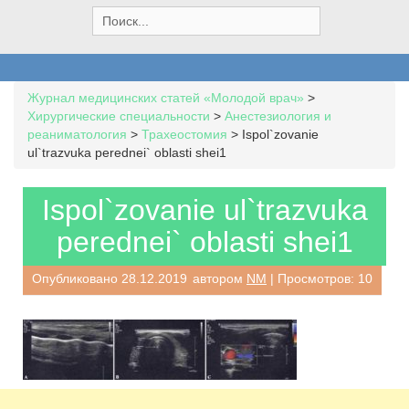
S
e
a
r
c
Журнал медицинских статей «Молодой врач»
>
h
Хирургические специальности
>
Анестезиология и
f
реаниматология
>
Трахеостомия
>
Ispol`zovanie
o
ul`trazvuka perednei` oblasti shei1
r
:
Ispol`zovanie ul`trazvuka
perednei` oblasti shei1
Опубликовано
28.12.2019
автором
NM
| Просмотров: 10