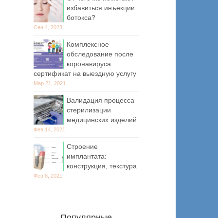
избавиться инъекции
ботокса?
Сен 4, 2023
Комплексное
обследование после
коронавируса:
сертификат на выездную услугу
Мар 21, 2021
Валидация процесса
стерилизации
медицинских изделий
Фев 14, 2021
Строение
имплантата:
конструкция, текстура
Фев 8, 2021
Популярные