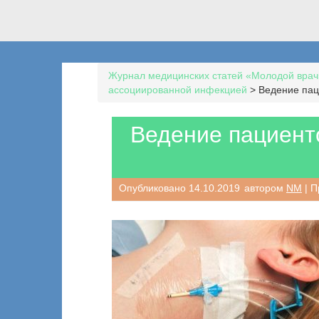
Журнал медицинских статей «Молодой врач
ассоциированной инфекцией
>
Ведение пац
Ведение пациент
Опубликовано
14.10.2019
автором
NM
| П