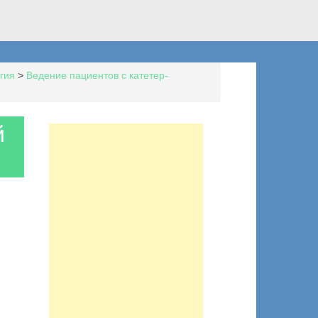
гия
>
Ведение пациентов с катетер-
й