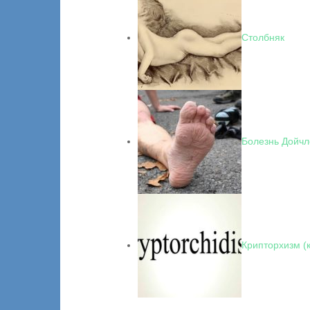
Столбняк
Болезнь Дойчл
Крипторхизм (