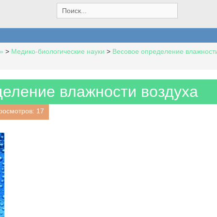
S
e
a
r
c
»
>
Медико-биологические науки
>
Весовое определение влажности
h
f
o
r
деление влажности воздуха
:
росмотров: 17