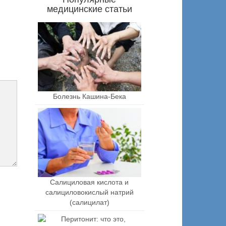
медицинские статьи
Болезнь Кашина-Бека
Салициловая кислота и
салициловокислый натрий
(салицилат)