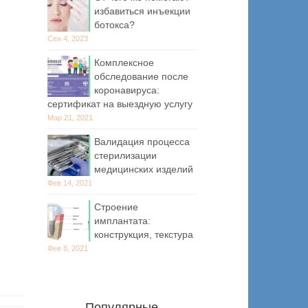
избавиться инъекции
ботокса?
Сен 4, 2023
Комплексное
обследование после
коронавируса:
сертификат на выездную услугу
Мар 21, 2021
Валидация процесса
стерилизации
медицинских изделий
Фев 14, 2021
Строение
имплантата:
конструкция, текстура
Фев 8, 2021
Популярные