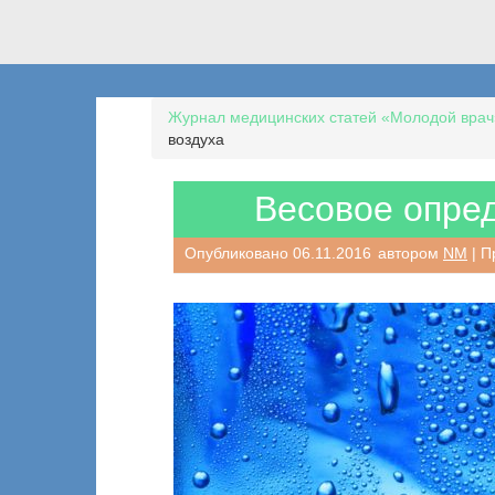
Журнал медицинских статей «Молодой врач
воздуха
Весовое опре
Опубликовано
06.11.2016
автором
NM
| П