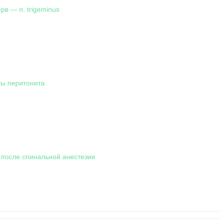
рв — n. trigeminus
ы перитонита
 после спинальной анестезии