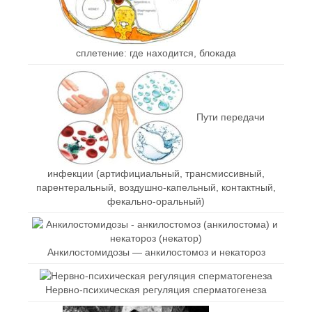
сплетение: где находится, блокада
Пути передачи
инфекции (артифициальный, трансмиссивный,
парентеральный, воздушно-капельный, контактный,
фекально-оральный)
Анкилостомидозы — анкилостомоз и некатороз
Нервно-психическая регуляция сперматогенеза