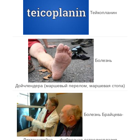
Тейкопланин
Болезнь
Дойчлендера (маршевый перелом, маршевая стопа)
Болезнь Брайцева-
Лихтенштейна — фиброзная остеодисплазия