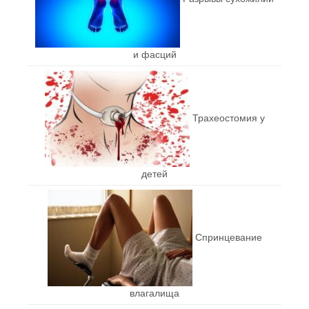
и фасций
Трахеостомия у
детей
Спринцевание
влагалища