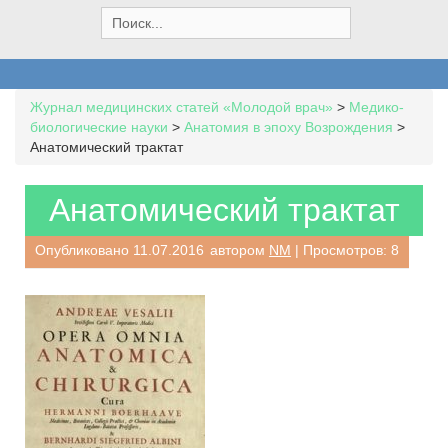
S
e
a
r
c
Журнал медицинских статей «Молодой врач»
>
Медико-
h
биологические науки
>
Анатомия в эпоху Возрождения
>
f
Анатомический трактат
o
r
:
Анатомический трактат
Опубликовано
11.07.2016
автором
NM
| Просмотров: 8