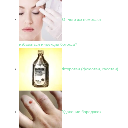
От чего же помогают
избавиться инъекции ботокса?
Фторотан (флюотан, галотан)
Удаление бородавок