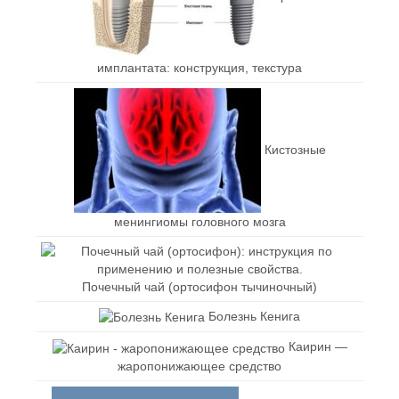
имплантата: конструкция, текстура
Кистозные
менингиомы головного мозга
Почечный чай (ортосифон тычиночный)
Болезнь Кенига
Каирин —
жаропонижающее средство