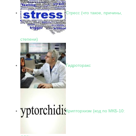
Стресс (что такое, причины,
степени)
Гидроторакс
Крипторхизм (код по МКБ-10: