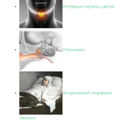
Интубация гортани у детей
Отосклероз
Летаргический энцефалит
Экономо