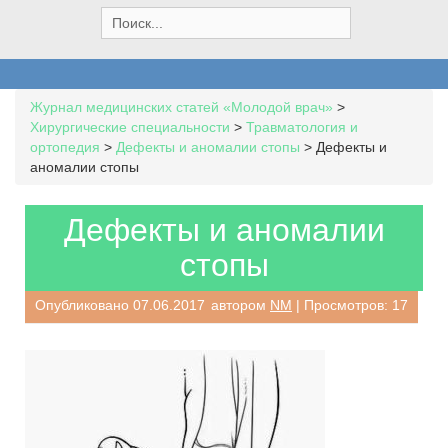
S
e
a
r
c
Журнал медицинских статей «Молодой врач»
>
h
Хирургические специальности
>
Травматология и
f
ортопедия
>
Дефекты и аномалии стопы
>
Дефекты и
o
аномалии стопы
r
:
Дефекты и аномалии
стопы
Опубликовано
07.06.2017
автором
NM
| Просмотров: 17