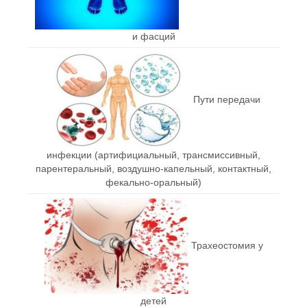
и фасций
Пути передачи
инфекции (артифициальный, трансмиссивный,
парентеральный, воздушно-капельный, контактный,
фекально-оральный)
Трахеостомия у
детей