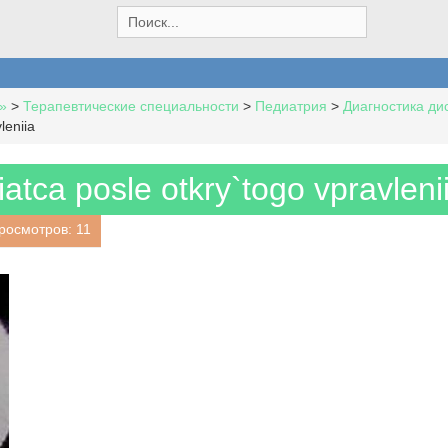
S
e
a
r
c
»
>
Терапевтические специальности
>
Педиатрия
>
Диагностика ди
h
leniia
f
o
r
atca posle otkry`togo vpravleni
:
росмотров: 11