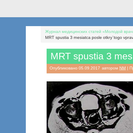
Журнал медицинских статей «Молодой врач
MRT spustia 3 mesiatca posle otkry`togo vprav
MRT spustia 3 mesi
Опубликовано
05.09.2017
автором
NM
| П