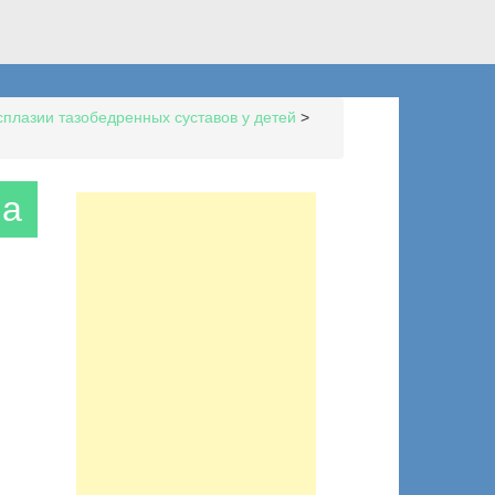
сплазии тазобедренных суставов у детей
>
ia