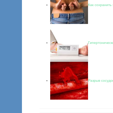
Как сохранить
Гипертоническ
Разрыв сосудо