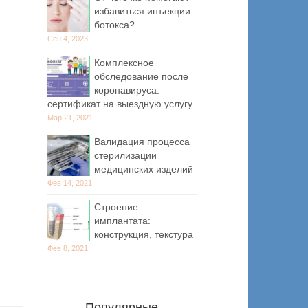
избавиться инъекции
ботокса?
Сен 4, 2023
Комплексное
обследование после
коронавируса:
сертификат на выездную услугу
Мар 21, 2021
Валидация процесса
стерилизации
медицинских изделий
Фев 14, 2021
Строение
имплантата:
конструкция, текстура
Фев 8, 2021
Популярные