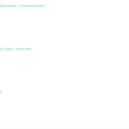
 здоровье позвоночника
ий криз: лечение
в