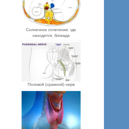
Солнечное сплетение: где
находится, блокада
Половой (срамной) нерв