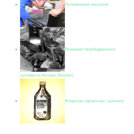
Осложнения инсульта
Резекция тазобедренного
сустава по Кохеру (Kocher)
Фторотан (флюотан, галотан)