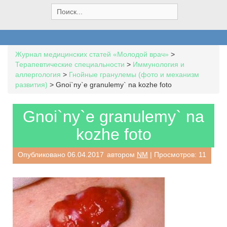
S
e
a
r
c
Журнал медицинских статей «Молодой врач»
>
h
Терапевтические специальности
>
Иммунология и
f
аллергология
>
Гнойные гранулемы (фото и механизм
o
развития)
>
Gnoi`ny`e granulemy` na kozhe foto
r
:
Gnoi`ny`e granulemy` na
kozhe foto
Опубликовано
06.04.2017
автором
NM
| Просмотров: 11