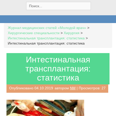
S
e
a
r
c
Журнал медицинских статей «Молодой врач»
>
h
Хирургические специальности
>
Хирургия
>
f
Интестинальная трансплантация: статистика
>
o
Интестинальная трансплантация: статистика
r
:
Интестинальная
трансплантация:
статистика
Опубликовано
04.10.2019
автором
NM
| Просмотров: 27