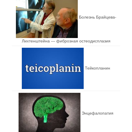
Болезнь Брайцева-
Лихтенштейна — фиброзная остеодисплазия
Тейкопланин
Энцефалопатия