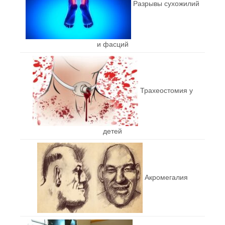
Разрывы сухожилий
и фасций
Трахеостомия у
детей
Акромегалия