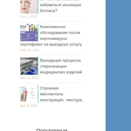
избавиться инъекции
ботокса?
Сен 4, 2023
Комплексное
обследование после
коронавируса:
сертификат на выездную услугу
Мар 21, 2021
Валидация процесса
стерилизации
медицинских изделий
Фев 14, 2021
Строение
имплантата:
конструкция, текстура
Фев 8, 2021
Популярные