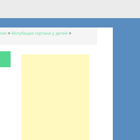
гия
>
Интубация гортани у детей
>