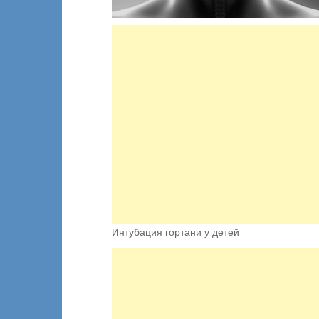
Интубация гортани у детей