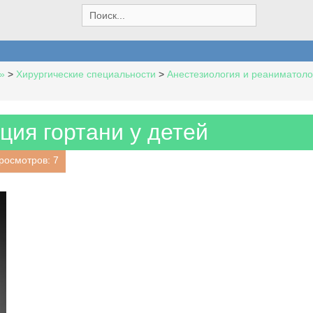
S
e
a
r
c
»
>
Хирургические специальности
>
Анестезиология и реаниматоло
h
f
o
r
ция гортани у детей
:
росмотров: 7