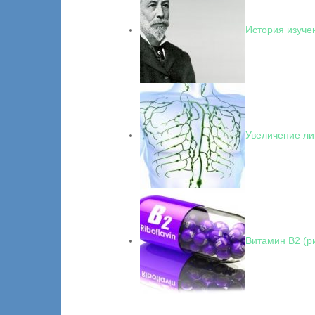
История изуче
Увеличение ли
Витамин В2 (р