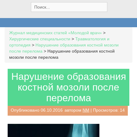
S
e
a
r
c
Журнал медицинских статей «Молодой врач»
>
h
Хирургические специальности
>
Травматология и
f
ортопедия
>
Нарушение образования костной мозоли
o
после перелома
>
Нарушение образования костной
r
мозоли после перелома
:
Нарушение образования
костной мозоли после
перелома
Опубликовано
06.10.2016
автором
NM
| Просмотров: 14