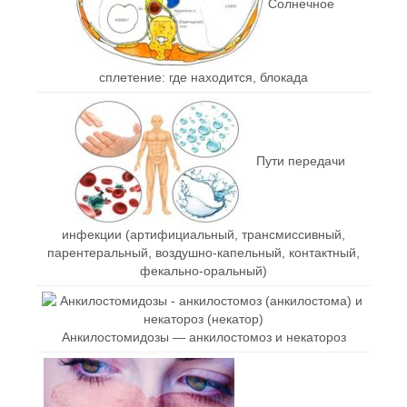
Солнечное
сплетение: где находится, блокада
Пути передачи
инфекции (артифициальный, трансмиссивный,
парентеральный, воздушно-капельный, контактный,
фекально-оральный)
Анкилостомидозы — анкилостомоз и некатороз