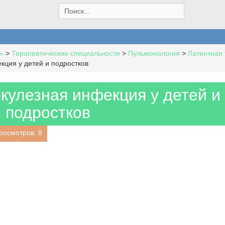
S
e
a
r
c
»
>
Терапевтические специальности
>
Пульмонология
>
Латентная 
h
кция у детей и подростков
f
o
r
кулезная инфекция у детей и
:
подростков
росмотров: 8