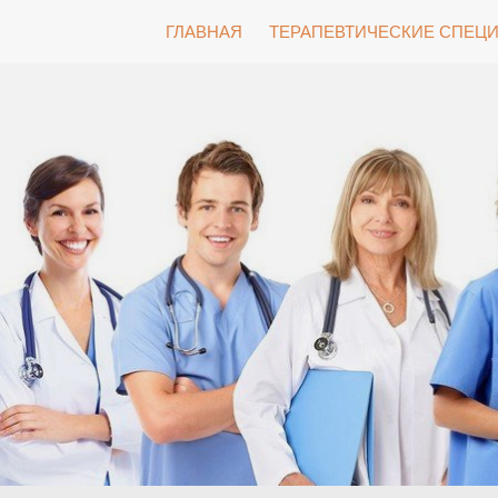
S
ГЛАВНАЯ
ТЕРАПЕВТИЧЕСКИЕ СПЕЦ
k
i
p
t
o
c
o
n
t
e
n
t