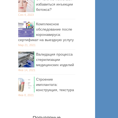
избавиться инъекции
ботокса?
Сен 4, 2023
Комплексное
обследование после
коронавируса:
сертификат на выездную услугу
Мар 21, 2021
Валидация процесса
стерилизации
медицинских изделий
Фев 14, 2021
Строение
имплантата:
конструкция, текстура
Фев 8, 2021
Популярные