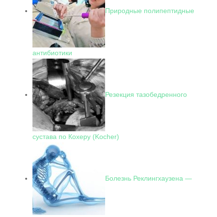
Природные полипептидные
антибиотики
Резекция тазобедренного
сустава по Кохеру (Kocher)
Болезнь Реклингхаузена —